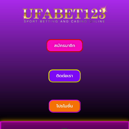
สมัครมาชิก
ติดต่อเรา
โปรโมชั่น