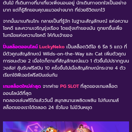
ต้นไม้ ที่เดินทางที่มาเที่ยวเพิ่งนอนอยู่ นักเดินทางตกใจเป็นอย่าง
มาก แต่ก็รู้สึกขอบคุณแมวอย่างมาก ที่ช่วยชีวิตเขาไว้
จากนั้นมาเนกิเนโกะ กลายเป็นที่รู้จัก ในฐานะสัญลักษณ์ แห่งความ
โชคดี และความเจริญรุ่งเรือง โดยอุ้งเท้าของมัน ถูกยกขึ้นเพื่อ
โบกมือแห่งความโชคดี ให้กับเจ้าของ
ปั่นสล็อตออนไลน์
LuckyNeko
เป็นสล็อตวิดีโอ 6 รีล 5 แถว ที่
มีตัวคูณสัญลักษณ์ Wilds-on-the-Way และ Cat เพิ่มตัวคูณ
การชนะด้วย 2 เมื่อใดก็ตามที่สัญลักษณ์แมว 1 ตัวขึ้นไปปรากฏบน
วงล้อ! ลุ้นรับฟรีสปิน 10 ครั้งขึ้นไปเมื่อสัญลักษณ์กระจาย 4 ตัว
เรียกใช้ฟีเจอร์ฟรีสปินเช่นกัน
เกมสล็อตใหม่ล่าสุด
จากค่าย
PG SLOT
ที่สุดของเกมสล็อต
ออนไลน์ดีที่สุด
ทดลองเล่นฟรีได้แล้ววันนี้ สนุกสนานเพลิดเพลิน ไปกับเกมส์
สล็อตของเราได้ตลอด 24 ชั่วโมง ไม่มีวันหยุด