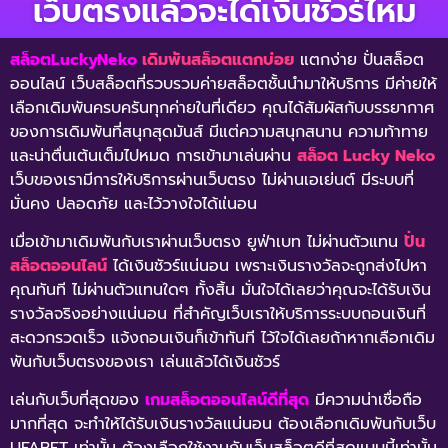
เว็บตรงแล้วจะได้เงินชัวร์ไหม
สล็อตLuckyNeko
เดิมพันสล็อตแตกบ่อย
แตกง่าย ปั่นสล็อต
ออนไลน์ เว็บสล็อตที่รวบรวมค่ายสล็อตชั้นนำมาให้บริการ มีค่ายให้
เลือกเดิมพันครบครันทุกค่ายในที่เดียว คุณได้สัมผัสกับบรรยากาศ
ของการเดิมพันที่สนุกสุดมันส์ มีแต่ความสนุกสนาน ความท้าทาย
และน่าตื่นเต้นเต็มไปหมด การเข้ามาเล่นผ่าน
สล็อต Lucky Neko
เว็บของเรามีการให้บริการผ่านเว็บตรง ไม่ผ่านเอเย่นต์ มีระบบที่
มั่นคง ปลอดภัย และไว้วางใจได้แ่นอน
เมื่อเข้ามาเดิมพันกับเราผ่านเว็บตรง ยูฟ่าเบท ไม่ผ่านตัวแทน
ปั่น
สล็อตออนไลน์
ได้เงินชัวร์แน่นอน เพราะเงินรางวัลจะถูกส่งไปหา
คุณทันที ไม่ผ่านตัวแทนใดๆ ทั้งสิ้น มั่นใจได้เลยว่าคุณจะได้รับเงิน
รางวัลจริงอย่างแน่นอน ที่สำคัญเว็บเราให้บริการระบบถอนเงินที่
สะดวกรวดเร็ว แจ้งถอนเงินก็เข้าทันที ไว้ใจได้เลยถ้าหากเลือกเดิม
พันกับเว็บตรงของเรา เล่นแล้วได้เงินชัวร์
เล่นกับเว็บที่สุดของ
เกมสล็อตออนไลน์ดีที่สุด
มีความน่าเชื่อถือ
มากที่สุด จะทำให้ได้รับเงินรางวัลแน่นอน ต้องเลือกเดิมพันกับเว็บ