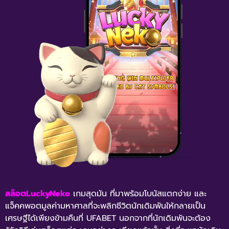
สล็อตLuckyNeko
เกมสุดมัน ที่มาพร้อมโบนัสแตกง่าย และ
แจ็คคพอตมูลค่ามหาศาลที่จะพลิกชีวิตนักเดิมพันให้กลายเป็น
เศรษฐีได้เพียงข้ามคืนที่ UFABET นอกจากที่นักเดิมพันจะต้อง