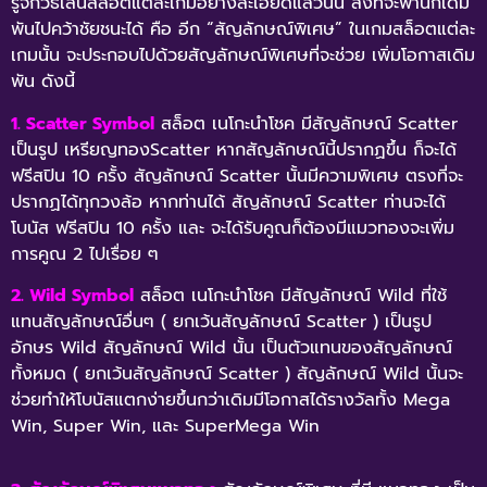
รู้จักวิธีเล่นสล็อตแต่ละเกมอย่างละเอียดแล้วนั้น สิ่งที่จะพานักเดิม
พันไปคว้าชัยชนะได้ คือ อีก “สัญลักษณ์พิเศษ” ในเกมสล็อตแต่ละ
เกมนั้น จะประกอบไปด้วยสัญลักษณ์พิเศษที่จะช่วย เพิ่มโอกาสเดิม
พัน ดังนี้
1. Scatter Symbol
สล็อต เนโกะนำโชค มีสัญลักษณ์ Scatter
เป็นรูป เหรียญทองScatter หากสัญลักษณ์นี้ปรากฏขึ้น ก็จะได้
ฟรีสปิน 10 ครั้ง สัญลักษณ์ Scatter นั้นมีความพิเศษ ตรงที่จะ
ปรากฏได้ทุกวงล้อ หากท่านได้ สัญลักษณ์ Scatter ท่านจะได้
โบนัส ฟรีสปิน 10 ครั้ง และ จะได้รับคูณก็ต้องมีแมวทองจะเพิ่ม
การคูณ 2 ไปเรื่อย ๆ
2. Wild Symbol
สล็อต เนโกะนำโชค มีสัญลักษณ์ Wild ที่ใช้
แทนสัญลักษณ์อื่นๆ ( ยกเว้นสัญลักษณ์ Scatter ) เป็นรูป
อักษร Wild สัญลักษณ์ Wild นั้น เป็นตัวแทนของสัญลักษณ์
ทั้งหมด ( ยกเว้นสัญลักษณ์ Scatter ) สัญลักษณ์ Wild นั้นจะ
ช่วยทำให้โบนัสแตกง่ายขึ้นกว่าเดิมมีโอกาสได้รางวัลทั้ง Mega
Win, Super Win, และ SuperMega Win