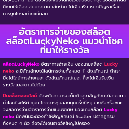
UFABET เท่านั้น ต้องเลือกใช้งานกับเว็บสล็อตดีที่สุดแบบนี้เท่านั้น
มีเกมให้เลือกเล่นมากมาย เล่นง่าย ได้เงินจริง หมดปัญหาเรื่อง
การถูกโกงอย่างแน่นอน
อัตราการจ่ายของสล็อต
สล็อตLuckyNeko แมวนำโชค
ที่มาให้รางวัล
สล็อตLuckyNeko
อัตราการจ่ายเงิน ของเกมสล็อต
Lucky
neko
จะมีสัญลักษณ์ไลน์การจ่ายทั้งหมด 11 สัญลักษณ์ ถ้าเรา
ยิ่งได้ไลน์การจ่ายเยอะ ตัวสัญลักษณ์เยอะ ก็จะได้เงินรับเงิน
รางวัลเยอะตามไปด้วย
ปั่นสล็อตออนไลน์
นักพนันสามารถเก็บตัวคูณสัญลักษณ์จากแมว
นำโชคที่จะให้ตัวคูณ โดยการสุ่มออกทุกครั้งที่หมุนวงล้อหรือชนะ
วงล้อการจ่ายอัตราการจ่ายแบบพิเศษ ของเกมสล็อต
Lucky
neko
นักพนันจะต้องทำให้สัญลักษณ์ Scatter ปรากฏครบ
ทั้งหมด 4 ตัว ถึงจะได้เงินรางวัลใหญ่ไปครอง