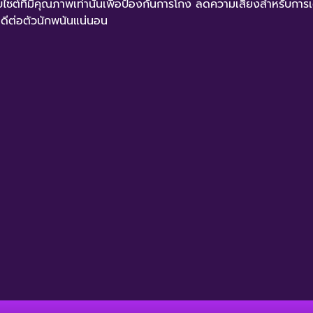
ไซต์ที่มีคุณภาพเท่านั้นเพื่อป้องกันการโกง ลดความเสี่ยงสำหรับการ
นผลดีต่อตัวนักพนันแน่นอน