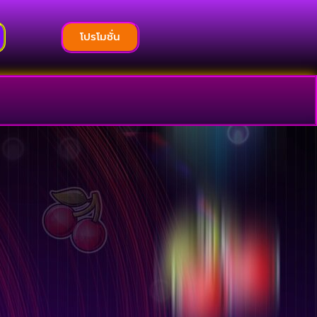
โปรโมชั่น