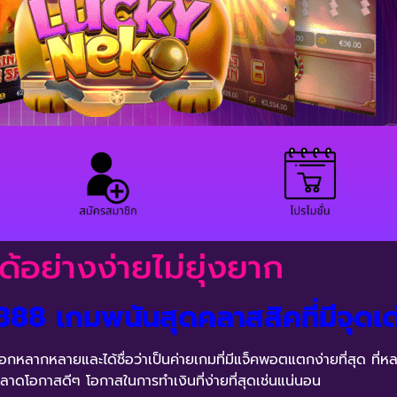
้อย่างง่ายไม่ยุ่งยาก
 888
เกมพนันสุดคลาสสิคที่มีจุดเ
ลือกหลากหลายและได้ชื่อว่าเป็นค่ายเกมที่มีแจ็คพอตแตกง่ายที่สุด ที่
าดโอกาสดีๆ โอกาสในการทำเงินที่ง่ายที่สุดเช่นแน่นอน