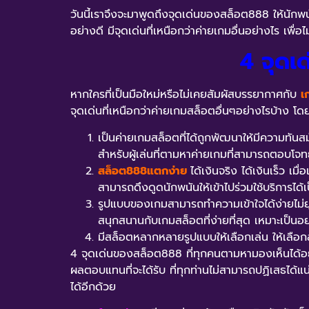
วันนี้เราจึงจะมาพูดถึงจุดเด่นของสล็อต888 ให้นักพ
อย่างดี มีจุดเด่นที่เหนือกว่าค่ายเกมอื่นอย่างไร เพื่
4 จุดเ
หากใครที่เป็นมือใหม่หรือไม่เคยสัมผัสบรรยากาศกับ
เ
จุดเด่นที่เหนือกว่าค่ายเกมสล็อตอื่นๆอย่างไรบ้าง โดยจ
เป็นค่ายเกมสล็อตที่ได้ถูกพัฒนาให้มีความทัน
สำหรับผู้เล่นที่ตามหาค่ายเกมที่สามารถตอบ
สล็อต888แตกง่าย
ได้เงินจริง ได้เงินเร็ว เ
สามารถดึงดูดนักพนันให้เข้าไปร่วมใช้บริการได้
รูปแบบของเกมสามารถทำความเข้าใจได้ง่ายไม่ยุ่งย
สนุกสนานกับเกมสล็อตที่ง่ายที่สุด เหมาะเป็น
มีสล็อตหลากหลายรูปแบบให้เลือกเล่น ให้เลือก
4 จุดเด่นของสล็อต888 ที่ทุกคนตามหามองเห็นได้อย
ผลตอบแทนที่จะได้รับ ที่ทุกท่านไม่สามารถปฏิเสธได้แ
ได้อีกด้วย