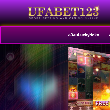
สล็อตLuckyNeko